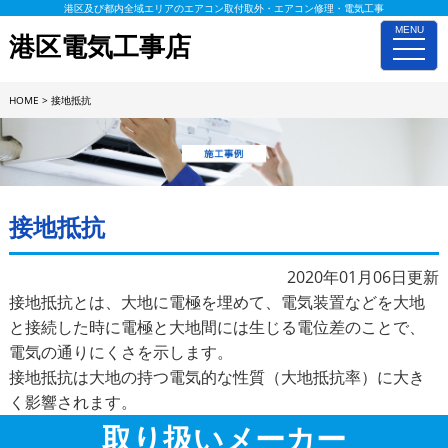
港区及び都内全域エリアのエアコン取付取外・エアコン修理・電気工事
MENU
港区電気工事店
toggle
naviga
HOME
>
接地抵抗
施工事例詳細
接地抵抗
2020年01月06日更新
接地抵抗とは、大地に電極を埋めて、電気装置などを大地
と接続した時に電極と大地間には生じる電位差のことで、
電気の通りにくさを示します。
接地抵抗は大地の持つ電気的な性質（大地抵抗率）に大き
く影響されます。
取り扱いメーカー