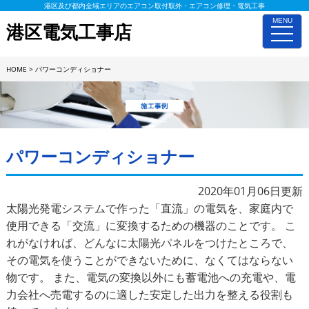
港区及び都内全域エリアのエアコン取付取外・エアコン修理・電気工事
MENU
港区電気工事店
toggle
naviga
HOME
>
パワーコンディショナー
施工事例詳細
パワーコンディショナー
2020年01月06日更新
太陽光発電システムで作った「直流」の電気を、家庭内で
使用できる「交流」に変換するための機器のことです。 こ
れがなければ、どんなに太陽光パネルをつけたところで、
その電気を使うことができないために、なくてはならない
物です。 また、電気の変換以外にも蓄電池への充電や、電
力会社へ売電するのに適した安定した出力を整える役割も