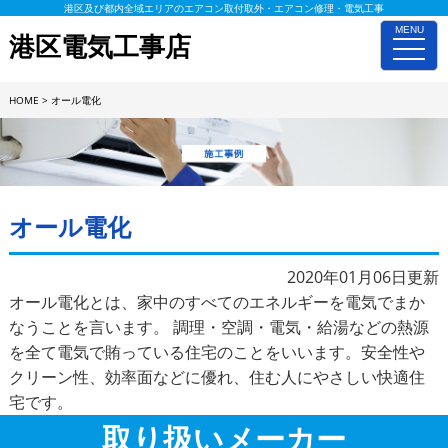
港区及び都内全域エリアのエアコン取付取外・エアコン修理・電気工事
MENU
港区電気工事店
toggle
naviga
HOME
>
オール電化
施工事例詳細
オール電化
2020年01月06日更新
オール電化とは、家中のすべてのエネルギーを電気でまか
なうことを言います。 調理・空調・電気・給湯などの熱源
を全て電気で賄っている住宅のことをいいます。安全性や
クリーン性、効率面などに優れ、住む人にやさしい快適住
宅です。
取り扱いメーカー